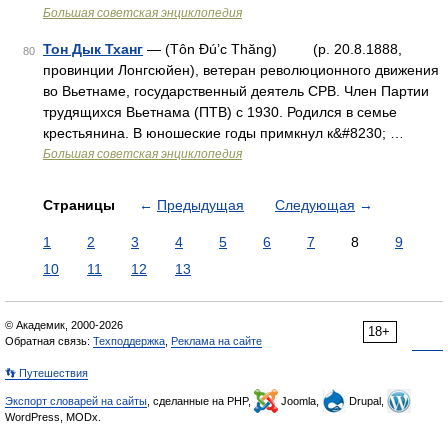
Большая советская энциклопедия
Тон Дык Тханг
— (Тôn Đú’c Thăng) (р. 20.8.1888,
80
провинции Лонгсюйен), ветеран революционного движения
во Вьетнаме, государственный деятель СРВ. Член Партии
трудящихся Вьетнама (ПТВ) с 1930. Родился в семье
крестьянина. В юношеские годы примкнул к&#8230; …
Большая советская энциклопедия
Страницы
←
Предыдущая
Следующая
→
1
2
3
4
5
6
7
8
9
10
11
12
13
© Академик, 2000-2026
18+
Обратная связь:
Техподдержка
,
Реклама на сайте
👣 Путешествия
Экспорт словарей на сайты
, сделанные на PHP,
Joomla,
Drupal,
WordPress, MODx.