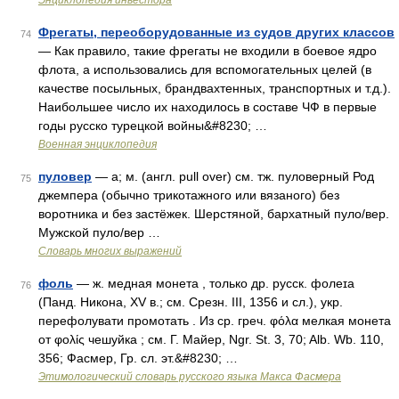
Энциклопедия инвестора
Фрегаты, переоборудованные из судов других классов
74
— Как правило, такие фрегаты не входили в боевое ядро
флота, а использовались для вспомогательных целей (в
качестве посыльных, брандвахтенных, транспортных и т.д.).
Наибольшее число их находилось в составе ЧФ в первые
годы русско турецкой войны&#8230; …
Военная энциклопедия
пуловер
— а; м. (англ. pull over) см. тж. пуловерный Род
75
джемпера (обычно трикотажного или вязаного) без
воротника и без застёжек. Шерстяной, бархатный пуло/вер.
Мужской пуло/вер …
Словарь многих выражений
фоль
— ж. медная монета , только др. русск. фолеɪа
76
(Панд. Никона, ХV в.; см. Срезн. III, 1356 и сл.), укр.
перефолувати промотать . Из ср. греч. φόλα мелкая монета
от φολίς чешуйка ; см. Г. Майер, Ngr. St. 3, 70; Alb. Wb. 110,
356; Фасмер, Гр. сл. эт.&#8230; …
Этимологический словарь русского языка Макса Фасмера