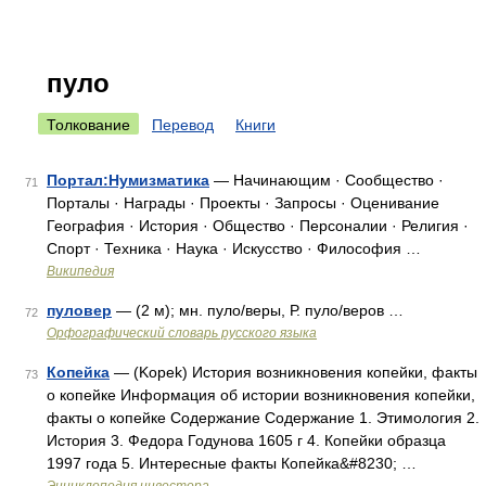
пуло
Толкование
Перевод
Книги
Портал:Нумизматика
— Начинающим · Сообщество ·
71
Порталы · Награды · Проекты · Запросы · Оценивание
География · История · Общество · Персоналии · Религия ·
Спорт · Техника · Наука · Искусство · Философия …
Википедия
пуловер
— (2 м); мн. пуло/веры, Р. пуло/веров …
72
Орфографический словарь русского языка
Копейка
— (Kopek) История возникновения копейки, факты
73
о копейке Информация об истории возникновения копейки,
факты о копейке Содержание Содержание 1. Этимология 2.
История 3. Федора Годунова 1605 г 4. Копейки образца
1997 года 5. Интересные факты Копейка&#8230; …