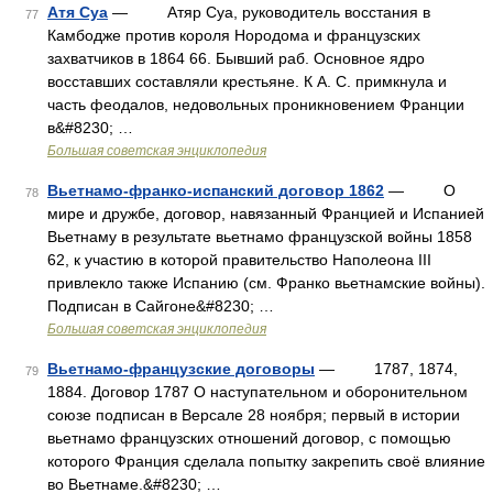
Атя Суа
— Атяр Суа, руководитель восстания в
77
Камбодже против короля Нородома и французских
захватчиков в 1864 66. Бывший раб. Основное ядро
восставших составляли крестьяне. К А. С. примкнула и
часть феодалов, недовольных проникновением Франции
в&#8230; …
Большая советская энциклопедия
Вьетнамо-франко-испанский договор 1862
— О
78
мире и дружбе, договор, навязанный Францией и Испанией
Вьетнаму в результате вьетнамо французской войны 1858
62, к участию в которой правительство Наполеона III
привлекло также Испанию (см. Франко вьетнамские войны).
Подписан в Сайгоне&#8230; …
Большая советская энциклопедия
Вьетнамо-французские договоры
— 1787, 1874,
79
1884. Договор 1787 О наступательном и оборонительном
союзе подписан в Версале 28 ноября; первый в истории
вьетнамо французских отношений договор, с помощью
которого Франция сделала попытку закрепить своё влияние
во Вьетнаме.&#8230; …